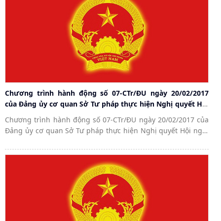
Chương trình hành động số 07-CTr/ĐU ngày 20/02/2017
của Đảng ủy cơ quan Sở Tư pháp thực hiện Nghị quyết Hội
nghị lần thứ tư Ban Chấp hành Trung ương Đảng khóa XII
Chương trình hành động số 07-CTr/ĐU ngày 20/02/2017 của
về tăng cường xây dựng, chỉnh đốn Đảng; ngăn chặn, đẩy
Đảng ủy cơ quan Sở Tư pháp thực hiện Nghị quyết Hội nghị
lùi sự suy thoái về tư tưởng chính trị, đạo đức, lối sống,
lần thứ tư Ban Chấp hành Trung ương Đảng khóa XII về tăng
những biểu hiện "tự diễn biến", "tự chuyển hóa" trong nội
cường xây dựng, chỉnh đốn Đảng; ngăn chặn, đẩy lùi sự suy
bộ.
thoái về tư tưởng chính trị, đạo đức, lối sống, những biểu
hiện "tự diễn biến", "tự chuyển hóa" trong nội bộ.