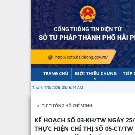
TRANG CHỦ
GIỚI THIỆU CHUNG
TIẾP
Thứ 6, 7/8/2026, 05:16:15 AM
TƯ TƯỞNG HỒ CHÍ MINH
KẾ HOẠCH SỐ 03-KH/TW NGÀY 25/7/2016 CỦA BAN CHẤP HÀNH TRUNG ƯƠNG
THỰC HIỆN CHỈ THỊ SỐ 05-CT/TW 