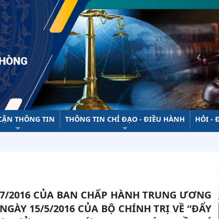
 CẬN THÔNG TIN
THÔNG TIN CHỈ ĐẠO - ĐIỀU HÀNH
HỎI - 
NGÀY 15/5/2016 CỦA BỘ CHÍNH TRỊ VỀ “ĐẨY