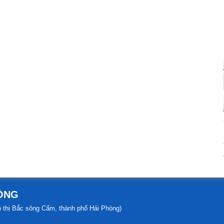
HÒNG
đô thị Bắc sông Cấm, thành phố Hải Phòng)