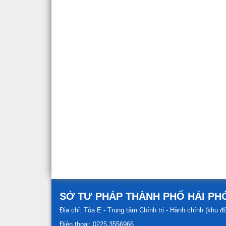
SỞ TƯ PHÁP THÀNH PHỐ HẢI P
Địa chỉ: Tòa E - Trung tâm Chính trị - Hành chính (khu 
Điện thoại: 0225.3556966