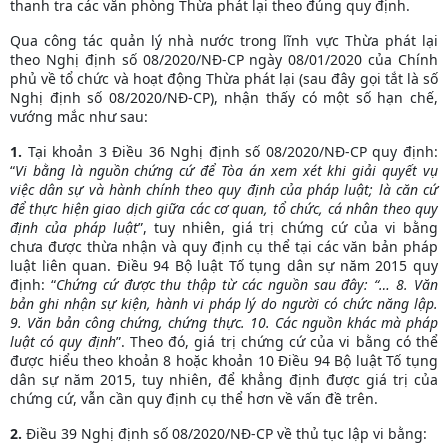
thanh tra các văn phòng Thừa phát lại theo đúng quy định.
Qua công tác quản lý nhà nước trong lĩnh vực Thừa phát lại
theo Nghị định số 08/2020/NĐ-CP ngày 08/01/2020 của Chính
phủ về tổ chức và hoạt động Thừa phát lại (sau đây gọi tắt là số
Nghị định số 08/2020/NĐ-CP), nhận thấy có một số hạn chế,
vướng mắc như sau:
1.
Tại khoản 3 Điều 36 Nghị định số 08/2020/NĐ-CP quy định:
“
Vi bằng là nguồn chứng cứ để Tòa án xem xét khi giải quyết vụ
việc dân sự và hành chính theo quy định của pháp luật; là căn cứ
để thực hiện giao dịch giữa các cơ quan, tổ chức, cá nhân theo quy
định của pháp luật
”, tuy nhiên, giá trị chứng cứ của vi bằng
chưa được thừa nhận và quy định cụ thể tại các văn bản pháp
luật liên quan. Điều 94 Bộ luật Tố tụng dân sự năm 2015 quy
định: “
Chứng cứ được thu thập từ các nguồn sau đây: “… 8. Văn
bản ghi nhận sự kiện, hành vi pháp lý do người có chức năng lập.
9. Văn bản công chứng, chứng thực. 10. Các nguồn khác mà pháp
luật có quy định
”. Theo đó, giá trị chứng cứ của vi bằng có thể
được hiểu theo khoản 8 hoặc khoản 10 Điều 94 Bộ luật Tố tụng
dân sự năm 2015, tuy nhiên, để khẳng định được giá trị của
chứng cứ, vẫn cần quy định cụ thể hơn về vấn đề trên.
2.
Điều 39 Nghị định số 08/2020/NĐ-CP về thủ tục lập vi bằng: