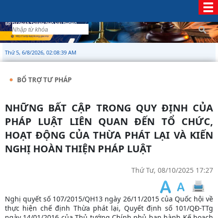
Thứ 5, 6/8/2026, 02:08:40 AM
BỔ TRỢ TƯ PHÁP
NHỮNG BẤT CẬP TRONG QUY ĐỊNH CỦA
PHÁP LUẬT LIÊN QUAN ĐẾN TỔ CHỨC,
HOẠT ĐỘNG CỦA THỪA PHÁT LẠI VÀ KIẾN
NGHỊ HOÀN THIỆN PHÁP LUẬT
Thứ Tư, 08/10/2025 17:27
Nghị quyết số 107/2015/QH13 ngày 26/11/2015 của Quốc hội về
thực hiện chế định Thừa phát lại, Quyết định số 101/QĐ-TTg
ngày 14/01/2016 của Thủ tướng Chính phủ ban hành Kế hoạch