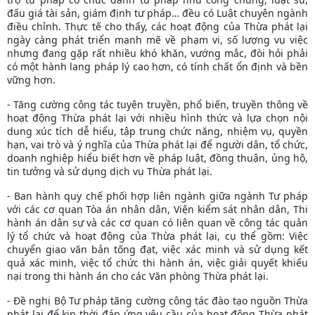
đấu giá tài sản, giám định tư pháp… đều có Luật chuyên ngành
điều chỉnh. Thực tế cho thấy, các hoạt động của Thừa phát lại
ngày càng phát triển mạnh mẽ về phạm vi, số lượng vụ việc
nhưng đang gặp rất nhiều khó khăn, vướng mắc, đòi hỏi phải
có một hành lang pháp lý cao hơn, có tính chất ổn định và bền
vững hơn.
- Tăng cường công tác tuyên truyền, phổ biến, truyền thông về
hoạt động Thừa phát lại với nhiều hình thức và lựa chọn nội
dung xúc tích dễ hiểu, tập trung chức năng, nhiệm vụ, quyền
hạn, vai trò và ý nghĩa của Thừa phát lại để người dân, tổ chức,
doanh nghiệp hiểu biết hơn về pháp luật, đồng thuận, ủng hộ,
tin tưởng và sử dụng dịch vụ Thừa phát lại.
- Ban hành quy chế phối hợp
liên ngành giữa ngành
Tư pháp
với các cơ quan Tòa án nhân dân, Viện kiểm sát nhân dân, Thi
hành án dân sự và các cơ quan có liên quan về
công tác quản
lý tổ chức và hoạt động của Thừa phát lại, cụ thể gồm:
Việc
chuyển giao văn bản tống đạt, việc xác minh và sử dụng kết
quả xác minh, việc tổ chức thi hành án, việc giải quyết khiếu
nại trong thi hành án cho các Văn phòng Thừa phát lại.
- Đề nghị Bộ Tư pháp tăng cường công tác đào tạo nguồn Thừa
phát lại để kịp thời đáp ứng yêu cầu của hoạt động Thừa phát