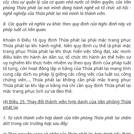
có); chịu sự quản lý của cơ quan nhà nước có thẩm quyền, của Văn
phòng Thừa phát lại nơi mình đang hành nghề và tổ chức xã hội -
nghề nghiệp của Thừa phát lại mà mình là thành viên.
8. Các quyền và nghĩa vụ khác theo quy định của Nghị định này và
pháp luật có liên quan.
Khoản 6 Điều 16 quy định Thừa phát lại phải mặc trang phục
Thừa phát lại khi hành nghề. Nên quy định cụ thể là phải mặc
trang phục Thừa phát lại khi thực hiện việc tống đạt, xác minh
điều kiện thi hành án dân sự, tổ chức thi hành án thể hiện sự
uy nghiêm khi thực hiện nhiệm vụ theo quy định của pháp luật
tố tụng, còn hoạt động lập vi bằng của Thừa phát lại mang tính
cung cấp dịch vụ pháp lý giống các công việc của luật sư, công
chứng viên…, Thừa phát lại không cần phải mặc trang phục
Thừa phát lại khi lập vi bằng mà chỉ cần quy định Thừa phát lại
mặc trang phục lịch sự và đeo thẻ.
(4) Điều 25. Thay đổi thành viên hợp danh của Văn phòng Thừa
phát lại
1. Tư cách thành viên hợp danh của Văn phòng Thừa phát lại chấm
dứt trong các trường hợp sau đây:
a) Theo nguyện vọng cá nhân của Thừa phát lại hợp danh nếu được