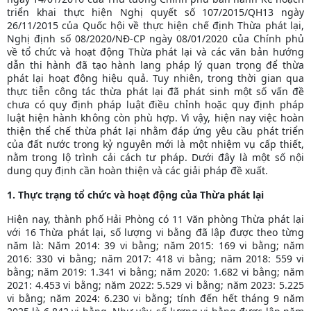
triển khai thực hiện Nghị quyết số 107/2015/QH13 ngày
26/11/2015 của Quốc hội về thực hiện chế định Thừa phát lại,
Nghị định số 08/2020/NĐ-CP ngày 08/01/2020 của Chính phủ
về tổ chức và hoạt động Thừa phát lại và các văn bản hướng
dẫn thi hành đã tạo hành lang pháp lý quan trọng để thừa
phát lại hoạt động hiệu quả. Tuy nhiên, trong thời gian qua
thực tiễn công tác thừa phát lại đã phát sinh một số vấn đề
chưa có quy định pháp luật điều chỉnh hoặc quy định pháp
luật hiện hành không còn phù hợp. Vì vậy, hiện nay việc hoàn
thiện thể chế thừa phát lại nhằm đáp ứng yêu cầu phát triển
của đất nước trong kỷ nguyên mới là một nhiệm vụ cấp thiết,
nằm trong lộ trình cải cách tư pháp. Dưới đây là một số nội
dung quy định cần hoàn thiện và các giải pháp đề xuất.
1. Thực trạng tổ chức và hoạt động của Thừa phát lại
Hiện nay, thành phố Hải Phòng có 11 Văn phòng Thừa phát lại
với 16 Thừa phát lại, số lượng vi bằng đã lập được theo từng
năm là: Năm 2014: 39 vi bằng; năm 2015: 169 vi bằng; năm
2016: 330 vi bằng; năm 2017: 418 vi bằng; năm 2018: 559 vi
bằng; năm 2019: 1.341 vi bằng; năm 2020: 1.682 vi bằng; năm
2021: 4.453 vi bằng; năm 2022: 5.529 vi bằng; năm 2023: 5.225
vi bằng; năm 2024: 6.230 vi bằng; tính đến hết tháng 9 năm