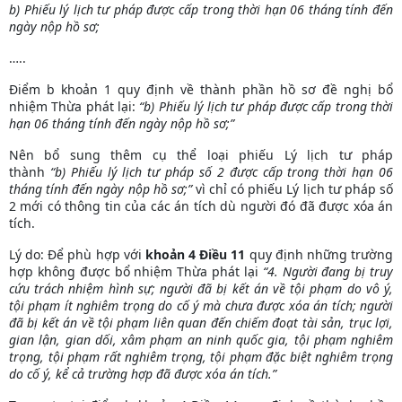
b) Phiếu lý lịch tư pháp được cấp trong thời hạn 06 tháng tính đến
ngày nộp hồ sơ;
…..
Điểm b khoản 1
quy định về thành phần hồ sơ đề nghị bổ
nhiệm Thừa phát lại:
“b)
Phiếu lý lịch tư pháp được cấp trong thời
hạn 06 tháng tính đến ngày nộp hồ sơ;”
Nên bổ sung thêm cụ thể loại phiếu Lý lịch tư pháp
thành
“b)
Phiếu lý lịch tư pháp số 2 được cấp trong thời hạn 06
tháng tính đến ngày nộp hồ sơ;”
vì chỉ có phiếu Lý lịch tư pháp số
2 mới có thông tin của các án tích dù người đó đã được xóa án
tích.
Lý do: Để phù hợp với
khoản 4 Điều 11
quy định những trường
hợp không được bổ nhiệm Thừa phát lại
“4. Người đang bị truy
cứu trách nhiệm hình sự; người đã bị kết án về tội phạm do vô ý,
tội phạm ít nghiêm trọng do cố ý mà chưa được xóa án tích; người
đã bị kết án về tội phạm liên quan đến chiếm đoạt tài sản, trục lợi,
gian lận, gian dối, xâm phạm an ninh quốc gia, tội phạm nghiêm
trọng, tội phạm rất nghiêm trọng, tội phạm đặc biệt nghiêm trọng
do cố ý, kể cả trường hợp đã được xóa án tích.”