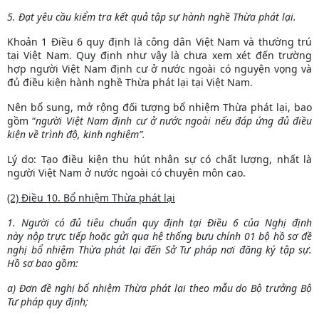
5. Đạt yêu cầu kiểm tra kết quả tập sự hành nghề Thừa phát lại.
Khoản 1 Điều 6 quy định là công dân Việt Nam và thường trú
tại Việt Nam. Quy định như vậy là chưa xem xét đến trường
hợp người Việt Nam định cư ở nước ngoài có nguyện vọng và
đủ điều kiện hành nghề Thừa phát lại tại Việt Nam.
Nên bổ sung, mở rộng đối tượng bổ nhiệm Thừa phát lại, bao
gồm “
người Việt Nam định cư ở nước ngoài nếu đáp ứng đủ điều
kiện về trình độ, kinh nghiệm”.
Lý do: Tạo điều kiện thu hút nhân sự có chất lượng, nhất là
người Việt Nam ở nước ngoài có chuyên môn cao.
(2) Điều 10. Bổ nhiệm Thừa phát lại
1. Người có đủ tiêu chuẩn quy định tại
Điều 6 của Nghị định
này
nộp trực tiếp hoặc gửi qua hệ thống bưu chính 01 bộ hồ sơ đề
nghị bổ nhiệm Thừa phát lại đến Sở Tư pháp nơi đăng ký tập sự.
Hồ sơ bao gồm:
a) Đơn đề nghị bổ nhiệm Thừa phát lại theo mẫu do Bộ trưởng Bộ
Tư pháp quy định;