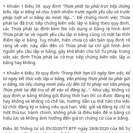
+ Khoản 1 Điều 39 quy định
“Thừa phát lại phải trực tiếp chứng
kiến, lập vi bằng và chịu trách nhiệm trước người yêu cầu và trước
pháp luật về vi bằng do mình lập…”
. Để chứng minh việc Thừa
phát lại đã trực tiếp chứng kiến việc lập vi bằng theo quy định,
các Thừa phát lại đính kèm file nội dung vi bằng là hình ảnh
Thừa phát lại và người yêu cầu lập vi bằng cùng có mặt tại thời
điểm lập vi bằng. Tuy nhiên, hiện chưa có văn bản quy định rõ
ràng về việc này, dẫn đến có Thừa phát lại chỉ gửi hình ảnh
người yêu cầu lập vi bằng, gây khó khăn cho Sở Tư pháp trong
việc xác định Thừa phát lại có trực tiếp chứng kiến việc lập vi
bằng hay không.
+ Khoản 4 Điều 39 quy định
“Trong thời hạn 03 ngày làm việc, kể
từ ngày kết thúc việc lập vi bằng, Văn phòng Thừa phát lại phải gửi
vi bằng, tài liệu chứng minh (nếu có) đến Sở Tư pháp nơi Văn phòng
Thừa phát lại đặt trụ sở để vào sổ đăng ký…”
. Như vậy, không có
quy định vi bằng không gửi đúng thời hạn thì có được đăng ký
hay không và không có chế tài, hướng dẫn cụ thể nào cho việc
từ chối đăng ký vi bằng nếu quá hạn. Việc gửi và đăng ký chỉ là
một thủ tục hành chính, không phải là điều kiện để vi bằng có
hiệu lực và không ảnh hưởng đến giá trị chứng cứ của vi bằng.
Điều 30 Thông tư số 05/2020/TT-BTP ngày 28/8/2020 của Bộ Tư