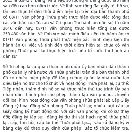
2025 là 6.842 vi bằng. Như vậy, số lượng vi bằng được lập năm
sau đều cao hơn năm trước. Về lĩnh vực tống đạt giấy tờ, hồ sơ,
tài liệu thực tế đến thời điểm hiện tại trên địa bàn thành phố
có 08/11 Văn phòng Thừa phát thực hiện được việc tống đạt
các văn bản của Tòa án và Cơ quan Thi hành án dân sự; từ năm
2016 đến nay, 08/11 Văn phòng thực hiện tống đạt được
253.480 văn bản. Về lĩnh vực xác minh điều kiện thi hành án có
01/11 Văn phòng Thừa phát thực hiện xác minh điệu kiện thi
hành án 01 việc và tính đến thời điểm hiện tại chưa có Văn
phòng Thừa phát lại thực hiện trực tiếp tổ chức thi hành án
dân sự.
Sở Tư pháp là cơ quan tham mưu giúp Ủy ban nhân dân thành
phố quản lý nhà nước về Thừa phát lại trên địa bàn thành phố
đã có nhiều biện pháp để tăng cường quản lý nhà nước tạo
điều kiện hỗ trợ cho tổ chức và hoạt động Thừa phát lại, cụ thể:
Tiếp nhận, thẩm định hồ sơ và thực hiện thủ tục trình Ủy ban
nhân dân thành phố cho phép thành lập văn phòng, chuyển
đổi loại hình hoạt động của Văn phòng Thừa phát lại; Cấp Giấy
đăng ký hoạt động Văn phòng Thừa phát lại; nhiều lượt cấp lại
Giấy đăng ký hoạt động đối với các văn phòng khi có sự thay
đổi; đăng ký tập sự, đăng ký dự thi sát hạch nghề thừa phát
lại; cấp, thu hồi, cấp lại thẻ Thừa phát lại…; vào sổ đăng ký vi
bằng đầy đủ theo quy định của pháp luật; tổ chức kiểm tra,