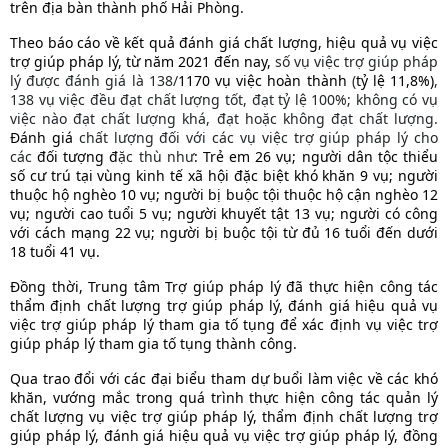
trên địa bàn thành phố Hải Phòng.
Theo báo cáo về kết quả đánh giá chất lượng, hiệu quả vụ việc
trợ giúp pháp lý, từ năm 2021 đến nay,
số vụ việc trợ giúp pháp
lý được đánh giá là 138/
1170 vụ việc hoàn thành
(
tỷ lệ 11,8%)
,
138 vụ việc đều đạt chất lượng tốt, đạt tỷ lệ 100%; không có vụ
việc nào đạt chất lượng khá, đạt hoặc không đạt chất lượng.
Đánh giá
chất lượng đối với các vụ việc trợ giúp pháp lý cho
các
đối tượng đ
ặc thù như
: Trẻ em 26 vụ; người dân tộc thiểu
số cư trú tại vùng kinh tế xã hội đặc biệt khó khăn 9 vụ; người
thuộc hộ nghèo 10 vụ; người bị buộc tội thuộc hộ cận nghèo 12
vụ; người cao tuổi 5 vụ; người khuyết tật 13 vụ; người có công
với cách mạng 22 vụ; người bị buộc tội từ đủ 16 tuổi đến dưới
18 tuổi 41 vụ.
Đồng thời, Trung tâm Trợ giúp pháp lý đã thực hiện công tác
thẩm định chất lượng trợ giúp pháp lý, đánh giá hiệu quả vụ
việc trợ giúp pháp lý tham gia tố tụng để xác định vụ việc trợ
giúp pháp lý tham gia tố tụng thành công.
Qua trao đổi với các đại biểu tham dự buổi làm việc về các khó
khăn, vướng mắc trong quá trình thực hiện công tác quản lý
chất lượng vụ việc trợ giúp pháp lý, thẩm định chất lượng trợ
giúp pháp lý, đánh giá hiệu quả vụ việc trợ giúp pháp lý, đồng