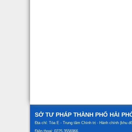
SỞ TƯ PHÁP THÀNH PHỐ HẢI P
Địa chỉ: Tòa E - Trung tâm Chính trị - Hành chính (khu 
Điện thoại: 0225.3556966