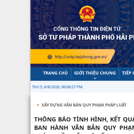
TRANG CHỦ
GIỚI THIỆU CHUNG
TIẾP
Thứ 5, 6/8/2026, 06:06:28 PM
XÂY DỰNG VĂN BẢN QUY PHẠM PHÁP LUẬT
THÔNG BÁO TÌNH HÌNH, KẾT QUẢ THỰC HIỆN NHIỆM VỤ XÂY DỰNG, TRÌNH
BAN HÀNH VĂN BẢN QUY PHẠ