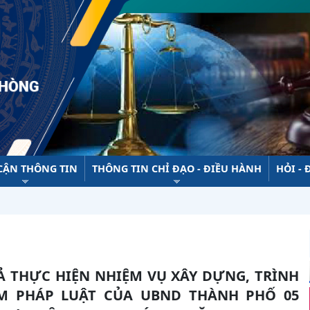
 CẬN THÔNG TIN
THÔNG TIN CHỈ ĐẠO - ĐIỀU HÀNH
HỎI - 
M PHÁP LUẬT CỦA UBND THÀNH PHỐ 05