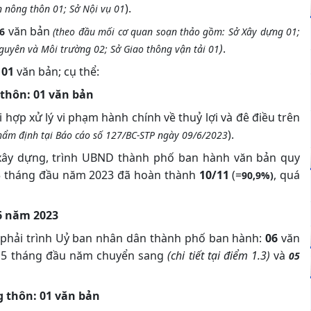
).
n nông thôn 01; Sở Nội vụ 01
văn bản
06
(theo đầu mối cơ quan soạn thảo gồm: Sở Xây dựng 01;
)
.
 nguyên và Môi trường 02; Sở Giao thông vận tải 01
01
văn bản; cụ thể:
 thôn: 01 văn bản
hợp xử lý vi phạm hành chính về thuỷ lợi và đê điều trên
).
hẩm định tại Báo cáo số 127/BC-STP ngày 09/6/2023
 xây dựng, trình UBND thành phố ban hành văn bản quy
5 tháng đầu năm 2023 đã
hoàn thành
10/11
(=
,
quá
90,9%)
6
năm 202
3
phải trình Uỷ ban nhân dân thành phố ban hành:
06
văn
 5 tháng đầu năm
chuyển sang
(chi tiết tại điểm 1.3)
và
05
g thôn: 01 văn bản