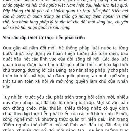
pháp quyền xã hội chủ nghĩa Việt Nam hiện đại, hiệu lực, hiệu quả.
Đây không chỉ là yêu cầu khách quan từ thực tiễn phát triển mà
còn là bước đi quan trọng để tháo gỡ những điểm nghẽn về thể
chế, tạo hành lang pháp lý thuận lợi cho đổi mới sáng tạo, chuyển
đổi số và hội nhập quốc tế sâu rộng.
Yêu cầu cấp thiết từ thực tiễn phát triển
Qua gần 40 năm đổi mới, hệ thống pháp luật nước ta từng
bước được xây dựng và hoàn thiện tương đối toàn diện, bao
quát hầu hết các lĩnh vực của đời sống xã hội. Các đạo luật
quan trọng được ban hành đã góp phần thể chế hóa kịp thời
chủ trương, đường lối của Đảng, tạo nền tảng pháp lý cho phát
triển kinh tế - xã hội, bảo đảm quốc phòng, an ninh, giữ vững
trật tự an toàn xã hội và mở rộng quyền làm chủ của Nhân
dân.
Tuy nhiên, trước yêu cầu phát triển trong bối cảnh mới, nhiều
quy định pháp luật đã bộc lộ những bất cập. Một số văn bản
còn chồng chéo, mâu thuẫn, thiếu thống nhất; có quy định
chưa theo kịp thực tiễn phát triển của các mô hình kinh tế mới,
công nghệ mới và phương thức quản trị hiện đại. Tình trạng
“điểm nghẽn thể chế” ở một số lĩnh vực đầu tư, đất đai, tài
chính, chuyển đổi số, đổi mới sáng tạo… đã ảnh hưởng trực