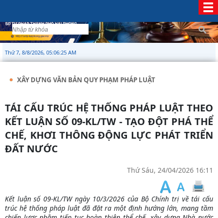
Thứ 7, 8/8/2026, 05:06:26 AM
XÂY DỰNG VĂN BẢN QUY PHẠM PHÁP LUẬT
TÁI CẤU TRÚC HỆ THỐNG PHÁP LUẬT THEO
KẾT LUẬN SỐ 09-KL/TW - TẠO ĐỘT PHÁ THỂ
CHẾ, KHƠI THÔNG ĐỘNG LỰC PHÁT TRIỂN
ĐẤT NƯỚC
Thứ Sáu, 24/04/2026 16:11
Kết luận số 09-KL/TW ngày 10/3/2026 của Bộ Chính trị về tái cấu
trúc hệ thống pháp luật đã đặt ra một định hướng lớn, mang tầm
chiến lược nhằm tiếp tục hoàn thiện thể chế, xây dựng Nhà nước