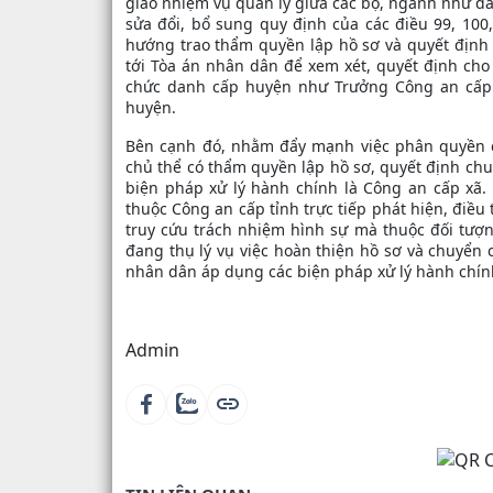
giao nhiệm vụ quản lý giữa các bộ, ngành như đã
sửa đổi, bổ sung quy định của các điều 99, 100,
hướng trao thẩm quyền lập hồ sơ và quyết định
tới Tòa án nhân dân để xem xét, quyết định cho
chức danh cấp huyện như Trưởng Công an cấp 
huyện.
Bên cạnh đó, nhằm đẩy mạnh việc phân quyền c
chủ thể có thẩm quyền lập hồ sơ, quyết định ch
biện pháp xử lý hành chính là Công an cấp xã. 
thuộc Công an cấp tỉnh trực tiếp phát hiện, điều
truy cứu trách nhiệm hình sự mà thuộc đối 
đang thụ lý vụ việc hoàn thiện hồ sơ và chuy
nhân dân áp dụng các biện pháp xử lý hành chính
Admin