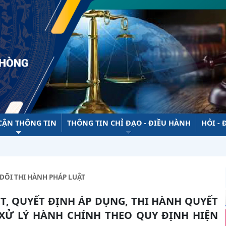
 CẬN THÔNG TIN
THÔNG TIN CHỈ ĐẠO - ĐIỀU HÀNH
HỎI - 
DÕI THI HÀNH PHÁP LUẬT
XỬ LÝ HÀNH CHÍNH THEO QUY ĐỊNH HIỆN