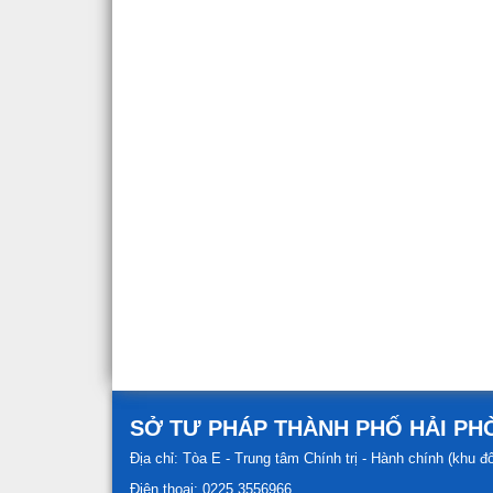
SỞ TƯ PHÁP THÀNH PHỐ HẢI P
Địa chỉ: Tòa E - Trung tâm Chính trị - Hành chính (khu 
Điện thoại: 0225.3556966