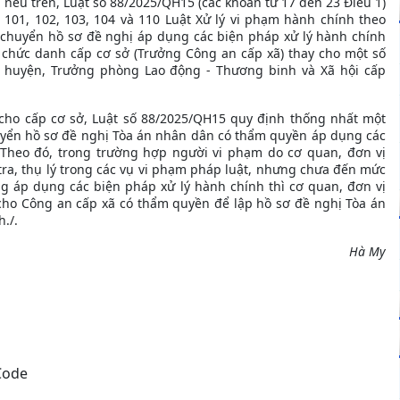
 nêu trên, Luật số 88/2025/QH15 (các khoản từ 17 đến 23 Điều 1)
 101, 102, 103, 104 và 110 Luật Xử lý vi phạm hành chính theo
 chuyển hồ sơ đề nghị áp dụng các biện pháp xử lý hành chính
 chức danh cấp cơ sở (Trưởng Công an cấp xã) thay cho một số
huyện, Trưởng phòng Lao động - Thương binh và Xã hội cấp
ho cấp cơ sở, Luật số 88/2025/QH15 quy định thống nhất một
uyển hồ sơ đề nghị Tòa án nhân dân có thẩm quyền áp dụng các
Theo đó, trong trường hợp người vi phạm do cơ quan, đơn vị
 tra, thụ lý trong các vụ vi phạm pháp luật, nhưng chưa đến mức
tượng áp dụng các biện pháp xử lý hành chính thì cơ quan, đơn vị
ển cho Công an cấp xã có thẩm quyền để lập hồ sơ đề nghị Tòa án
./.
Hà My