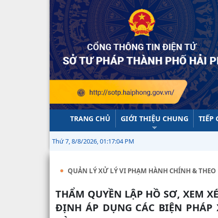
TRANG CHỦ
GIỚI THIỆU CHUNG
TIẾP
Thứ 7, 8/8/2026, 01:17:05 PM
QUẢN LÝ XỬ LÝ VI PHẠM HÀNH CHÍNH & THEO 
THẨM QUYỀN LẬP HỒ SƠ, XEM XÉT, QUYẾT ĐỊNH ÁP DỤNG, THI HÀNH QUYẾT
ĐỊNH ÁP DỤNG CÁC BIỆN PHÁP 