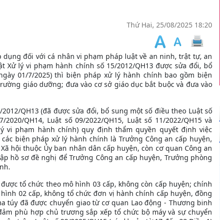
Thứ Hai, 25/08/2025 18:20
 dụng đối với cá nhân vi phạm pháp luật về an ninh, trật tự, an
ật Xử lý vi phạm hành chính số 15/2012/QH13 được sửa đổi, bổ
 ngày 01/7/2025) thì biện pháp xử lý hành chính bao gồm biện
trường giáo dưỡng; đưa vào cơ sở giáo dục bắt buộc và đưa vào
/2012/QH13 (đã được sửa đổi, bổ sung một số điều theo Luật số
67/2020/QH14, Luật số 09/2022/QH15, Luật số 11/2022/QH15 và
 lý vi phạm hành chính) quy định thẩm quyền quyết định việc
các biện pháp xử lý hành chính là Trưởng Công an cấp huyện,
Xã hội thuộc Ủy ban nhân dân cấp huyện, còn cơ quan Công an
 lập hồ sơ đề nghị để Trưởng Công an cấp huyện, Trưởng phòng
ịnh.
 được tổ chức theo mô hình 03 cấp, không còn cấp huyện; chính
hình 02 cấp, không tổ chức đơn vị hành chính cấp huyện, đồng
ma túy đã được chuyển giao từ cơ quan Lao động - Thương binh
o đảm phù hợp chủ trương sắp xếp tổ chức bộ máy và sự chuyển