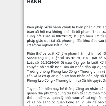
HÀNH
Biện pháp xử lý hành chính là biện pháp được áp
toàn xã hội mà không phải là tội phạm. Theo Lu
sung bởi Luật số 88/2025/QH15 (có hiệu lực từ
pháp giáo dục tại xã, phường, đặc khu; đưa vào 
cơ sở cai nghiện bắt buộc.
Phần thứ ba Luật Xử lý vi phạm hành chính số 15
54/2014/QH13, Luật số 18/2017/QH14, Luật số 
Luật số 56/2024/QH15) (sau đây gọi là Luật Xử
chuyển hồ sơ đề nghị Tòa án nhân dân áp dụng 
Trưởng phòng Phòng Lao động - Thương binh và 
cấp xã là cơ quan giúp Ủy ban nhân dân cấp xã
Phòng Lao động - Thương binh và Xã hội quyết đ
Tuy nhiên, hiện nay, hệ thống Công an nhân dân
quyền địa phương cũng dự kiến tổ chức theo mô 
thời, nhiệm vụ quản lý nhà nước về cai nghiện 
và Xã hội sang cơ quan Công an. Vì vậy, để bả